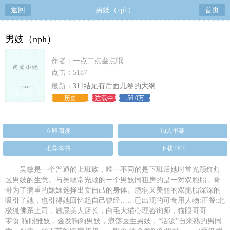
返回
男妓（nph）
首页
男妓（nph）
作者：一点二点叁点哦
点击：5187
最新：
311结尾有后面几卷的大纲
历史
连载中
56.0万
立即阅读
加入书架
推荐本书
下载TXT
吴敏是一个普通的上班族，唯一不同的是下班后她时常光顾红灯
区男妓的生意。与吴敏常光顾的一个男妓同租房的是一对双胞胎，哥
哥为了病重的妹妹选择出卖自己的身体。脆弱又美丽的双胞胎深深的
吸引了她，也引得她回忆起自己曾经……已出现的可食用人物:正餐:北
极狐佛系上司，翘屁美人店长，白毛大猫心理咨询师，猫眼哥哥……
零食:猫眼雏妓，金发狗狗男妓，浪荡医生男妓，“活泼”自来熟的男同