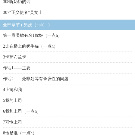
308听奶奶的话
307“正义使者”吴女士
全部章节 ( 男妓（nph） )
第一卷吴敏有名1你好（一点h）
2走在桥上的奶牛猫（一点h）
3卡萨布兰卡
作话1——主要
作话2——处非处等有争议性的问题
4上司和我
5我的上司
6我和上司（一点h）
7可怜上司
8他是谁（一点h）