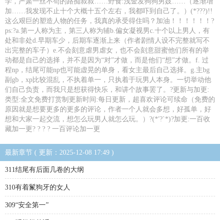
学，严肃一丝不苟的路痴叔叔……野食:浅金发狗狗男妓……（逐渐增
加……我发现不止十个大概十五个左右，我都吓到自己了。）(*???)!!
这么艰巨的塑造人物的任务，我真的承受得住吗？加油！！！！！！?
ps:?a.第一人称为主，第三人称为辅b.偏女凝视男c.十个以上男人，有
处和非处d.早期车少，后期车逐渐上来（作者剧情人设不完整就写不
出完整的车子）e.不会刻意虐男虐女，也不会刻意甜蜜他们所有的举
动都是自己的选择，并不是因为“对”才做，而是他们“想”才做。f. 过
程np，结尾可能np也可能虚晃的单身，看女主最后自己选择。g.主bg
副gb，xp比较混乱，不执着单一，只执着于玩男人本身。一切举动他
们自己负责，而我只是想获得快乐，和讲个故事罢了。?更新与加更:
类型:全文免费打赏制更新时间:每日更新，超喜欢评论可续命（免费的
原因就是想要更多的更多的评论，作者一个人就会多想，好孤单，好
想和大家一起交流，想怎么玩男人就怎么玩。）?(*′?`*)?加更:一百收
藏加一更? ? ? ? 一百评论加一更
最新章节 ( 更新：2025-12-08 17:49 )
311结尾有后面几卷的大纲
310有着鬣狗牙的女人
309“安全第一”