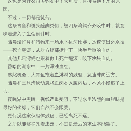
这也是为什么很多钓友中了大鱼后，直接被拖下水的原
因。
不过，一切都是徒劳。
这条青鱼和斑头醍醐类似，被四条湾鳄齐齐咬中时，就意
味着进入了生命倒计时。
陆晨没打算和猎物来一场水下拔河比赛，迅速使出必杀技
——死亡翻滚，从对方腹部撕扯下一块半斤重的血肉。
其他几只湾鳄也跟着做出死亡翻滚，咬下块块血肉。
昏暗的湖水中，一片浑浊血红。
趁此机会，大青鱼拖着血淋淋的残躯，急速冲向远方。
陆晨和三只湾鳄幼崽将血肉吞入腹内后，不紧不慢追了上
去。
夜晚湖中黑暗，视线严重受阻，不过水里浓烈的血腥味是
最好的坐标，它们自然不会跟丢。
更何况这家伙躯体残破，已经离死不远。
之所以能够挣扎着逃走，不过是最后的求生本能罢了。