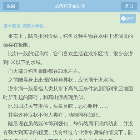
返回
从湾鳄开始进化
首页
设置
第十四章 捕猎大青鱼
关灯
事实上，陆晨推测没错，鳄鱼这种生物在水中下潜深度的
大
确存在极限。
中
比如一般的沼泽鳄，它们喜欢生活在浅水区域，很少会潜
小
到5米以下的水域。
而大部分鳄鱼极限都在20米左右。
之前陆晨身上出现的种种异状，应该属于潜水病。
潜水病一般是指人类从水下高气压条件急剧回到常压地面
时所引起的障碍，和高山症表现类似。
比如四肢关节疼痛，头晕目眩，恶心呕吐……
其实这种症状不但人类有，动物同样如此。
陆晨现在虽然躯体得到强化，却仍然属于湾鳄幼崽，并没
有强大到离谱的程度。没有经过专业潜水训练的情况下，陡