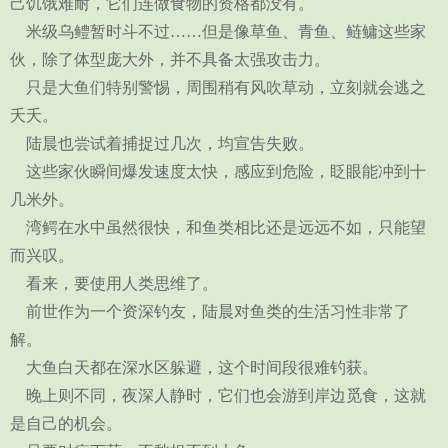
己饥饿难耐，它们连做食物的资格都没有。
米级乌鳢暂时斗不过……但是像草鱼、青鱼、鲢鳙这些家
伙，除了体型庞大外，并不具备太强攻击力。
只是大鱼们特别警惕，周围稍有风吹草动，立刻就会逃之
夭夭。
陆晨也尝试着捕捉过几次，均宣告失败。
这些家伙瞬间爆发速度太快，感应到危险，眨眼能冲到十
几米外。
湾鳄在水中虽然很快，和鱼类相比还是远远不如，只能望
而兴叹。
看来，要使用人类思维了。
前世作为一个资深钓友，陆晨对鱼类的生活习性非常了
解。
大鱼白天都在深水区躲避，这个时间段很难钓获。
晚上则不同，夜深人静时，它们也会游到岸边觅食，这就
是自己的机会。