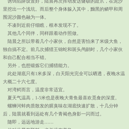
诱饵陷阱设置好，陆晨再次挥动发达健硕的趾爪，在泥沙
里挖出一个浅坑。而后整个身体躲入其中，黝黑的鳞甲和周
围泥沙颜色融为一体。
不凑到近前仔细瞧，根本发现不了。
其他几个同伴，同样跟着动作照做。
陆晨之所以带着几个小家伙，自然是害怕来了米级大鱼，
独自搞不定。前几次捕猎王锦蛇和斑头鸬鹚时，几个小家伙
和自己配合相当不错。
另外，也想锻炼它们捕猎能力。
此处湖底只有1米多深，白天阳光完全可以晒透，夜晚水温
大概二十六七度。
对湾鳄而言，温度非常适宜。
夏天气温高，1-5米也是夜晚大青鱼最喜欢觅食的深度。
螺蛳河蚌肉质散发的腥臭味在湖底快速扩散，十几分钟
后，陆晨就看到远处有几个青褐色身影一闪而过。
随即，远远地游走……