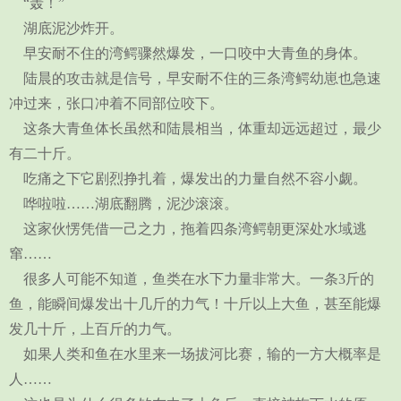
“轰！”
湖底泥沙炸开。
早安耐不住的湾鳄骤然爆发，一口咬中大青鱼的身体。
陆晨的攻击就是信号，早安耐不住的三条湾鳄幼崽也急速
冲过来，张口冲着不同部位咬下。
这条大青鱼体长虽然和陆晨相当，体重却远远超过，最少
有二十斤。
吃痛之下它剧烈挣扎着，爆发出的力量自然不容小觑。
哗啦啦……湖底翻腾，泥沙滚滚。
这家伙愣凭借一己之力，拖着四条湾鳄朝更深处水域逃
窜……
很多人可能不知道，鱼类在水下力量非常大。一条3斤的
鱼，能瞬间爆发出十几斤的力气！十斤以上大鱼，甚至能爆
发几十斤，上百斤的力气。
如果人类和鱼在水里来一场拔河比赛，输的一方大概率是
人……