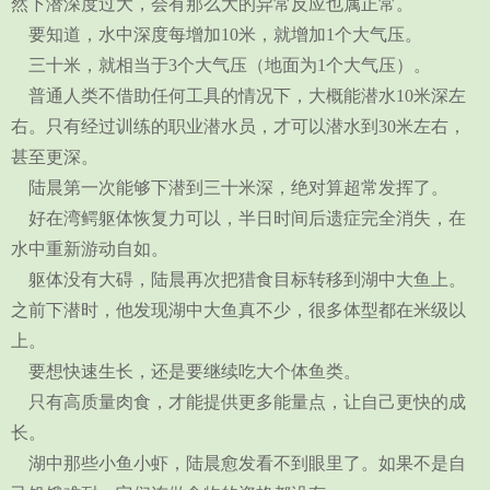
然下潜深度过大，会有那么大的异常反应也属正常。
要知道，水中深度每增加10米，就增加1个大气压。
三十米，就相当于3个大气压（地面为1个大气压）。
普通人类不借助任何工具的情况下，大概能潜水10米深左
右。只有经过训练的职业潜水员，才可以潜水到30米左右，
甚至更深。
陆晨第一次能够下潜到三十米深，绝对算超常发挥了。
好在湾鳄躯体恢复力可以，半日时间后遗症完全消失，在
水中重新游动自如。
躯体没有大碍，陆晨再次把猎食目标转移到湖中大鱼上。
之前下潜时，他发现湖中大鱼真不少，很多体型都在米级以
上。
要想快速生长，还是要继续吃大个体鱼类。
只有高质量肉食，才能提供更多能量点，让自己更快的成
长。
湖中那些小鱼小虾，陆晨愈发看不到眼里了。如果不是自