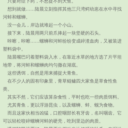
只要对症下药，不愁捉不到大鱼。
想到就做……陆晨立刻指挥其他三只湾鳄幼崽在水中寻找
河蚌和螺蛳。
没一会儿，岸边就堆起一个小山。
接下来，陆晨用两只前爪捧起一块坚硬的石头。
咔嚓，咔嚓……螺蛳和河蚌纷纷变成碎渣血肉，又被装进
塑料袋中。
陆晨嘴巴叼着塑料袋入水，在靠近水草的地方选了片平坦
地带，将河蚌和螺蛳肉均匀撒在湖底。
这些诱饵，自然是用来捕捉大青鱼。
在不少人的固有印象里，青草鲢鳙四大家鱼是草食性鱼
类。
其实不然，它们应该算杂食性，平时也吃一些肉质饵料。
尤其青鱼，更以浮游昆虫，以及螺蛳、蚌、蚬为食物。
而且这家伙相当凶猛，口腔咽部长有牙齿，名叫咽齿。它
可以轻松咬碎螺蛳河蚌的硬壳，吃到里边的肉质。