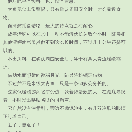
他对此早有预料，也并没有着急。
大鱼觅食非常警惕，只有确认周围安全时，才会靠近食
物。
而湾鳄捕食猎物，最大的特点就是有耐心。
成年湾鳄可以在水中一动不动潜伏长达数个小时，陆晨和
其他湾鳄幼崽虽然做不到这么长时间，不过几十分钟还是可
以的。
不出所料，在确认周围安全后，终于有条大青鱼缓缓靠
近。
借助水面照射的微弱月光，陆晨轻松锁定猎物。
不过并不是米级大青鱼，只是一条60多公分长的。
这家伙缓缓游到陷阱旁边，张着鹅蛋般的大口在湖底寻摸
着，不时发出咯吱咯吱的咀嚼声。
它自然没有注意到，旁边不远泥沙中，有几双冷酷的眼睛
正盯着自己。
近了，更近了！