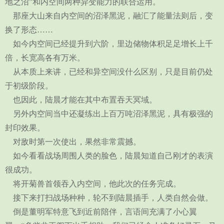
地之沼”和内空间两种异变能力的联合运用。
那座大山来自内空间的沼泽黑泥，融汇了能量法则后，变
换了形态……
如今内空间已经提升到六阶，里边储物体积足足增长上千
倍，长宽高各有万米。
从本质上来讲，已经和异空间没什么区别，只是目前仍处
于初级阶段。
也因此，陆晨才能在其中布置吞天冥域。
另外内空间当中还凝练出上百万吨沼泽黑泥，具有极强的
封印效果。
对敌时第一次使出，果然非常震撼。
如今看看战场周围人类的脸色，陆晨知道自己刚才的表演
很成功。
将开菊兽首领吞入内空间，他此次的任务完成。
接下来打扫战场种种，轮不到陆晨插手，人类自然会做。
倒是董明军特意飞到近前陪伴，言语间充满了小心翼