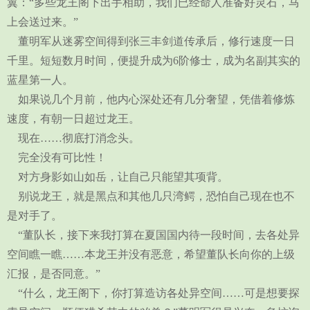
翼：“多些龙王阁下出手相助，我们已经命人准备好灵石，马
上会送过来。”
董明军从迷雾空间得到张三丰剑道传承后，修行速度一日
千里。短短数月时间，便提升成为6阶修士，成为名副其实的
蓝星第一人。
如果说几个月前，他内心深处还有几分奢望，凭借着修炼
速度，有朝一日超过龙王。
现在……彻底打消念头。
完全没有可比性！
对方身影如山如岳，让自己只能望其项背。
别说龙王，就是黑点和其他几只湾鳄，恐怕自己现在也不
是对手了。
“董队长，接下来我打算在夏国国内待一段时间，去各处异
空间瞧一瞧……本龙王并没有恶意，希望董队长向你的上级
汇报，是否同意。”
“什么，龙王阁下，你打算造访各处异空间……可是想要探