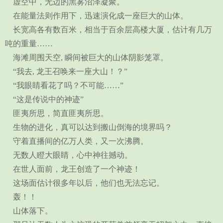
虚空中，无边的黑雾沼泽凝聚。
在能量法则作用下，迅速演化成一座巨大的山体。
长宽高各有数百米，相当于百余层高楼大厦，估计有几万
吨的重量……
海滩周围天空, 瞬间被巨大的山体阴影笼罩。
“我去, 龙王召唤来一座大山！？”
“我眼睛看花了吗？不可能……”
“这是传说中的神迹”
匪夷所思，简直匪夷所思。
生物的进化，真可以达到搬山倒海的境界吗？
守着直播间的亿万人类，又一次沸腾。
无数人瞪大眼睛，心中神往撼动。
在世人面前，龙王创造了一个神迹！
这场面估计很多年以后，他们也无法忘记。
轰！！
山体落下。