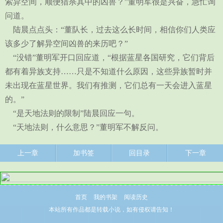
索异空间，顺便猎杀其中的凶兽？”董明军很是兴奋，急忙询
问道。
陆晨点点头：“董队长，过去这么长时间，相信你们人类应
该多少了解异空间凶兽的来历吧？”
“没错”董明军开口回应道，“根据蓝星各国研究，它们背后
都有着异族支持……只是不知道什么原因，这些异族暂时并
未出现在蓝星世界。我们有推测，它们总有一天会进入蓝星
的。”
“是天地法则的限制”陆晨回应一句。
“天地法则，什么意思？”董明军不解反问。
上一章
加书签
回目录
下一章
首页
我的书架
阅读历史
本站所有作品都是转载小说，如有侵权请告知！