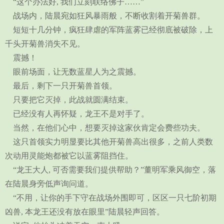
“这个办法好, 我们立刻联络佛子……”
战场内，陆晨宛如狂风暴雨般，不断收割着开菊兽群。
短短十几分钟，疯狂肆虐的军阵蓝雾已经彻底被破除，上
千头开菊兽消失不见。
震撼！
眼前场面，让无数蓝星人为之震撼。
最后，剩下一只开菊兽首领。
只要把它灭掉，此战就圆满结束。
已经没有人再怀疑，龙王不是对手了。
当然，在他们心中，想要灭掉这家伙肯定会费些功夫。
这只首领实力明显要比其他开菊兽高出很多，之前人类数
次动用灵能炮都被它以蓝雾阻挡住。
“龙王大人, 可否需要我们提供帮助？”董明军乘风御空，落
在陆晨身旁低声询问道。
“不用，让你的手下守在战场外围即可，区区一只七阶初期
凶兽, 本龙王还没有放在眼里”陆晨轻声回答。