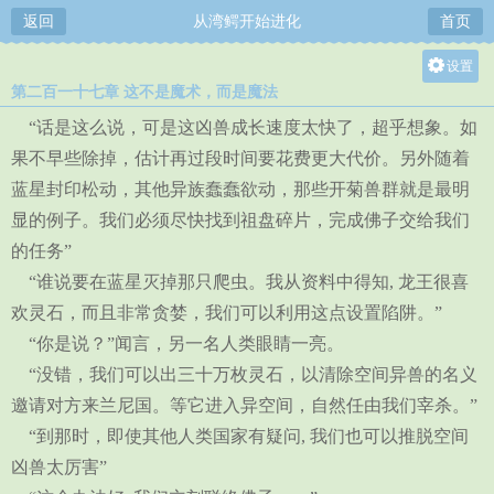
返回
从湾鳄开始进化
首页
设置
第二百一十七章 这不是魔术，而是魔法
关灯
“话是这么说，可是这凶兽成长速度太快了，超乎想象。如
大
果不早些除掉，估计再过段时间要花费更大代价。另外随着
中
蓝星封印松动，其他异族蠢蠢欲动，那些开菊兽群就是最明
小
显的例子。我们必须尽快找到祖盘碎片，完成佛子交给我们
的任务”
“谁说要在蓝星灭掉那只爬虫。我从资料中得知, 龙王很喜
欢灵石，而且非常贪婪，我们可以利用这点设置陷阱。”
“你是说？”闻言，另一名人类眼睛一亮。
“没错，我们可以出三十万枚灵石，以清除空间异兽的名义
邀请对方来兰尼国。等它进入异空间，自然任由我们宰杀。”
“到那时，即使其他人类国家有疑问, 我们也可以推脱空间
凶兽太厉害”