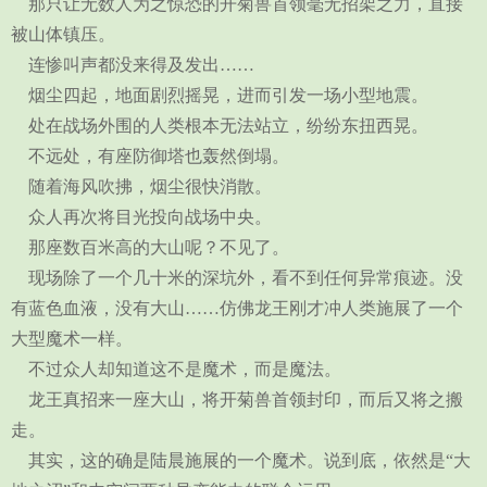
那只让无数人为之惊恐的开菊兽首领毫无招架之力，直接
被山体镇压。
连惨叫声都没来得及发出……
烟尘四起，地面剧烈摇晃，进而引发一场小型地震。
处在战场外围的人类根本无法站立，纷纷东扭西晃。
不远处，有座防御塔也轰然倒塌。
随着海风吹拂，烟尘很快消散。
众人再次将目光投向战场中央。
那座数百米高的大山呢？不见了。
现场除了一个几十米的深坑外，看不到任何异常痕迹。没
有蓝色血液，没有大山……仿佛龙王刚才冲人类施展了一个
大型魔术一样。
不过众人却知道这不是魔术，而是魔法。
龙王真招来一座大山，将开菊兽首领封印，而后又将之搬
走。
其实，这的确是陆晨施展的一个魔术。说到底，依然是“大