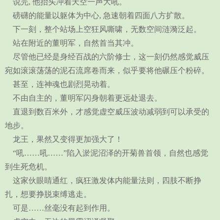
说完, 他抬头冲着天空一声大吼。
磅礴的能量以躯体为中心, 急速朝着四面八方扩散。
下一刻，整个站场上空狂风嘶啸，无数空间涟漪泛起。
站在附近的董明军，自然首当其冲。
尽管他已经是身经百战的六阶修士，这一刻仍然感觉威压
宛如滚滚荡荡的泥石流席卷而来，似乎要将他碾压个粉碎。
甚至，连神魂也剧烈晃动着。
不由自主的，董明军闪身朝着更远处退去。
直退到数百米外，才感觉虚空威压波动减弱到可以承受的
地步。
龙王，果然又变得更加强大了！
“吼……吼……”陷入淤泥沼泽的开菊兽首领，自然也感觉
到生死危机。
这家伙眼睛通红，疯狂激发体内能量法则，四肢不断挣
扎，想要挣脱束缚逃走。
可是……丝毫没有起到作用。