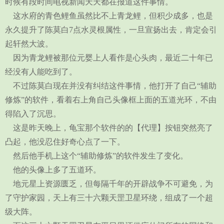
时候有段时间电视新闻天天都在报道这件事情。
这水府的青色鲤鱼虽然比不上青龙鲤，但积少成多，也是
永久提升了陈莫白7点水灵根属性，一旦宣扬出去，肯定会引
起轩然大波。
因为青龙鲤被那位元婴上人看作是心头肉，最近二十年已
经没有人能吃到了。
不过陈莫白现在并没有纠结这件事情，他打开了自己“辅助
修炼”的软件，看着右上角自己头像框上面的五道光环，不由
得陷入了沉思。
这是昨天晚上，龟宝那个软件的的【代理】按钮突然亮了
凸起，他没忍住好奇心点了一下。
然后他手机上这个“辅助修炼”的软件发生了变化。
他的头像上多了五道环。
地元星上资源匮乏，但每隔千年的开辟战争不可避免，为
了守护家园，天上有三十六颗天罡卫星环绕，组成了一个超
级大阵。