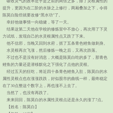
吸收灵气的效率近乎是之前的两倍之多，除了灵根属性的
提升，更因为在二阶的水脉之上修行，两厢叠加之下，令得
陈莫白险些就要改修“黑水功”了。
幸好他做事情一向稳健，等了一天。
结果这第二天他在学校的修炼室中不放心，再次用了下灵
力试纸，发现自己的水灵根属性点又跌了下来。
他不信邪，当晚又回到水府，抓了五条青色鲤鱼做刺身。
水灵根再次飞涨，然后修炼一晚之后，又再次跌落。
不过也不是没有好消息，大概是陈莫白吃的多了，那青色
鲤鱼的力量还是潜移默化之下强化了点他的灵根。
经过五天的狂吃，将近四十条青色鲤鱼入肚，陈莫白的水
属性灵根点也在涨涨跌跌，好似股市的曲线一样，最终稳定
在了30点整这个数字上，再也涨不上去了。
当然了，也没有再跌了。
来来回回，陈莫白的水属性灵根点还是永久的涨了7点。
【姓名：陈莫白】