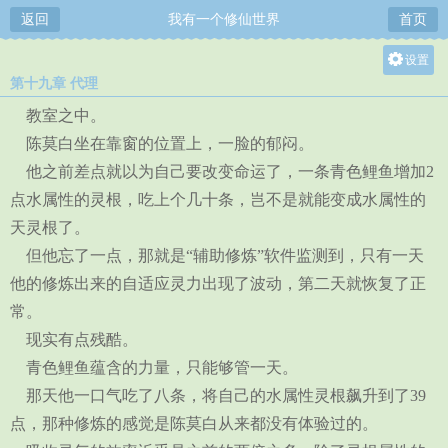
返回
我有一个修仙世界
首页
设置
第十九章 代理
关灯
教室之中。
大
陈莫白坐在靠窗的位置上，一脸的郁闷。
中
他之前差点就以为自己要改变命运了，一条青色鲤鱼增加2
小
点水属性的灵根，吃上个几十条，岂不是就能变成水属性的
天灵根了。
但他忘了一点，那就是“辅助修炼”软件监测到，只有一天
他的修炼出来的自适应灵力出现了波动，第二天就恢复了正
常。
现实有点残酷。
青色鲤鱼蕴含的力量，只能够管一天。
那天他一口气吃了八条，将自己的水属性灵根飙升到了39
点，那种修炼的感觉是陈莫白从来都没有体验过的。