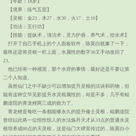
【年龄：18岁】
【境界：练气五层】
【灵根：金23，木27，水30，火17，土10】
【功法：五行功】
【技能：提纵术，清洁术，灵力护盾，养气术，控水术】
打开了自己手机上的个人面板软件，陈莫白犹豫了一下，
最终还是将灵根一栏上面，水属性的数字30又手动改回了
23。
他已经有一种感觉，那个水府的事情，最好还是不要让第
二个人知道。
虽然仙门之中不缺少可以增加提升灵根的法诀和药物，但
能有这种立竿见影提升水灵根属性的，却是不多，几乎有鲲
鹏道院的青龙鲤两三成的效力了。
青龙鲤是每吃一条都能够永久的提升修士灵根，鲲鹏道院
曾经以此将一位悟性惊人的水法炼丹天才从33点的普通水灵
根培养成80点的天灵根，这是仙门大肆宣传过的，陈莫白小