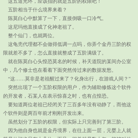
这五道光环，应该指的就是五阶的权限吧！
五阶相当于什么境界来着？
陈莫白心中默算了一下，直接倒吸一口冷气。
这尼玛他直接成了化神老祖了。
整个仙门，也就两位。
这龟壳代理都不会做得低调一点吗，你弄个金丹三阶的权
限就差不多了，怎么直接就整成了五阶满级了。
就在陈莫白心头惶恐莫名的时候，补天道院的某间办公室
中，几个修士也在看着下面突然传过来的数据发愁。
“这……莫非是老祖醒过来了？化身出行，在游戏人间？”
突然出现了一个五阶权限的用户，作为辅助修炼这个软件
的开发者，石某人在表示惊喜之时，也有点惶恐。
要知道两位老祖已经闭关了三百多年没有动静了，而他这
个软件则是两百年前才刚刚开发出来。
虽然划分了五阶的权限，但实际上只完善到了第三阶。
因为他自身也就是金丹境界，在往上面一层，元婴上人就