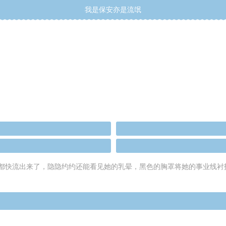
我是保安亦是流氓
都快流出来了，隐隐约约还能看见她的乳晕，黑色的胸罩将她的事业线衬