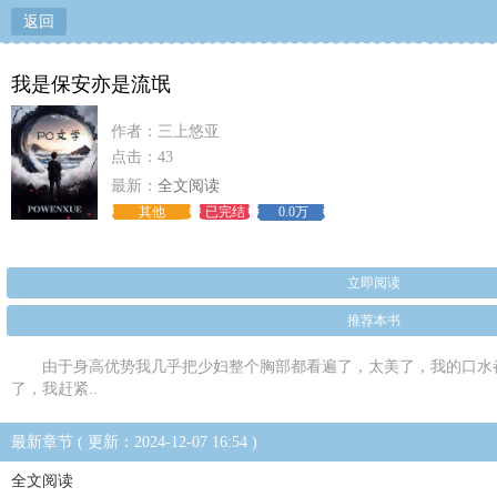
返回
我是保安亦是流氓
作者：三上悠亚
点击：43
最新：
全文阅读
其他
已完结
0.0万
立即阅读
推荐本书
由于身高优势我几乎把少妇整个胸部都看遍了，太美了，我的口水
了，我赶紧..
最新章节 ( 更新：2024-12-07 16:54 )
全文阅读