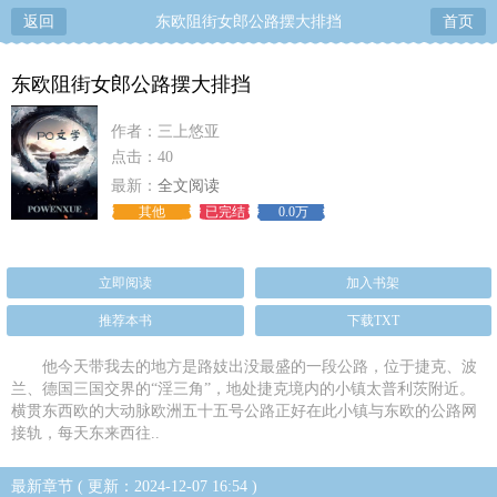
返回
东欧阻街女郎公路摆大排挡
首页
东欧阻街女郎公路摆大排挡
作者：三上悠亚
点击：40
最新：
全文阅读
其他
已完结
0.0万
立即阅读
加入书架
推荐本书
下载TXT
他今天带我去的地方是路妓出没最盛的一段公路，位于捷克、波
兰、德国三国交界的“淫三角”，地处捷克境内的小镇太普利茨附近。
横贯东西欧的大动脉欧洲五十五号公路正好在此小镇与东欧的公路网
接轨，每天东来西往..
最新章节 ( 更新：2024-12-07 16:54 )