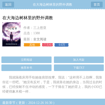
返回
在大海边树林里的野外调教
首页
在大海边树林里的野外调教
作者：三上悠亚
点击：1388
最新：
全文阅读
其他
已完结
0.0万
立即阅读
加入书架
推荐本书
下载TXT
我就隔着床用手给她做肩部按摩。我说：“这样用不上劲啊，我靠
你近一些吧。”她没有反对，于是，我就靠在她的身边，当我过去的时
候，已经按耐不住冲动的感觉，一下子骑在了她的背上，我的小DD已
经硬得象木棍一样..
最新章节 ( 更新：2024-12-26 16:30 )