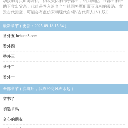
动接触背负血海深仇、伪装失忆的祁宁郡主，结为同盟。在郡主的帮
助下救出父亲，代价是卷入追查当年镇国将军府覆灭真相的漩涡。背
景古代架空，可能会有点仿宋朝现代白领V古代商人1V1,双C
最新章节 ( 更新：2025-09-18 15:34 )
番外五 hehuan3.com
番外四
番外三
番外二
番外一
全部章节 ( 弃坑后，我靠经商风声水起 )
穿书了
初遇卓禹
交心的朋友