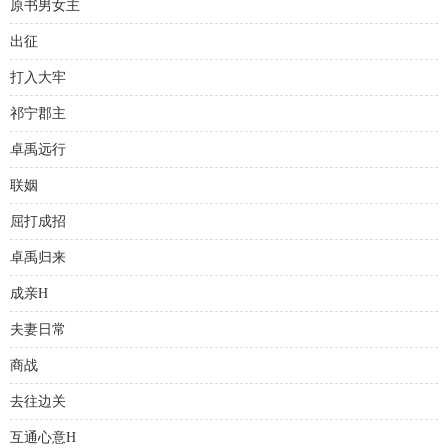
原书男女主
出征
打入大牢
祁宁郡主
卓禹远行
联姻
屈打成招
卓禹归来
成亲H
夫妻日常
商战
去往边关
互通心意H