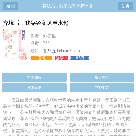
返回
弃坑后，我靠经商风声水起
首页
弃坑后，我靠经商风声水起
作者：知春里
点击：283
最新：
番外五 hehuan3.com
言情
连载中
8.5万
立即阅读
加入书架
推荐本书
下载TXT
高级白领楚曦和，在现实世界的麻木中意外穿越，竟回到了自己
高中时期弃坑的小说世界。她成了书中边缘的官家小姐，恰逢剧情关
键点——公主魏思楠为议和远嫁启程。厌倦内卷的楚曦和本想享受家
庭温暖，却因“偶遇”精明商人卓禹而卷入商海，凭借现代思维成为他
的合伙人，事业风生水起。?? ??? ? 然而，安稳被骤然打破：敌国入
侵，朝堂震荡。楚父因清廉被权臣杨青构陷入狱。为救父，楚曦和主