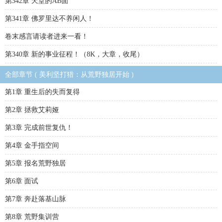
第342章 天堂的AB面
第341章 佛罗里达不养闲人！
卷末感言请读者进来一看！
第340章 新的事业征程！（8K，大章，收尾）
全部章节 ( 美利坚打猎：从荒野独居开始 )
第1章 重生后的失而复得
第2章 拯救艾莉娅
第3章 完成前世复仇！
第4章 金手指空间
第5章 报名荒野独居
第6章 面试
第7章 奔赴落基山脉
第8章 荒野集训营