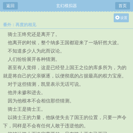
返回
玄幻模拟器
首页
设置
番外：再度的相见
关灯
骑士王终究还是离开了。
大
他离开的时候，整个纳多王国都迎来了一场轩然大波。
中
不知道多少人为此而议论。
小
人们纷纷展开各种猜测。
甚至有人觉得，这是已经登上国王之位的库多所为，为的
就是将自己的父亲驱逐，以便彻底的占据最高的权力宝座。
对于这些猜测，凯里表示无话可说。
他并未掺和进去。
因为他根本不会相信那些猜测。
骑士王是骑士王。
以骑士王的力量，他纵使失去了国王的位置，只要一声令
下，同样是不会有任何人敢于违逆他的。