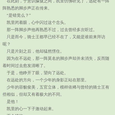
在此刻，于意识朦胧之间，凯里仿佛听见了，远处有一阵
阵熟悉的脚步声正在传来。
“是错觉么？”
凯里闭着眼，心中闪过这个念头。
那一阵脚步声他再熟悉不过，过去曾经多次听过。
只是而今，骑士王都早已经不在了，又能是谁前来拜访
呢？
只是片刻之后，他却猛然愣住。
因为在不远处，那一阵莫名的脚步声却并未消失，反而随
着时间过去愈发清晰了。
于是，他睁开了眼，望向了远处。
在远处的方向，一个少年的身影正站在那里。
少年的容貌俊美，五官立体，模样依稀与曾经的骑士王有
些相似，但却又有着极大的不同。
是他！
凯里的心一下子激动起来。