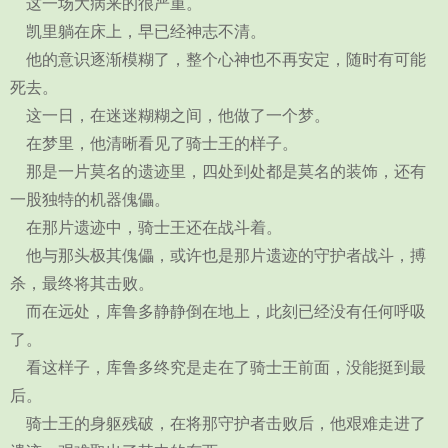
这一场大病来的很严重。
凯里躺在床上，早已经神志不清。
他的意识逐渐模糊了，整个心神也不再安定，随时有可能
死去。
这一日，在迷迷糊糊之间，他做了一个梦。
在梦里，他清晰看见了骑士王的样子。
那是一片莫名的遗迹里，四处到处都是莫名的装饰，还有
一股独特的机器傀儡。
在那片遗迹中，骑士王还在战斗着。
他与那头极其傀儡，或许也是那片遗迹的守护者战斗，搏
杀，最终将其击败。
而在远处，库鲁多静静倒在地上，此刻已经没有任何呼吸
了。
看这样子，库鲁多终究是走在了骑士王前面，没能挺到最
后。
骑士王的身躯残破，在将那守护者击败后，他艰难走进了