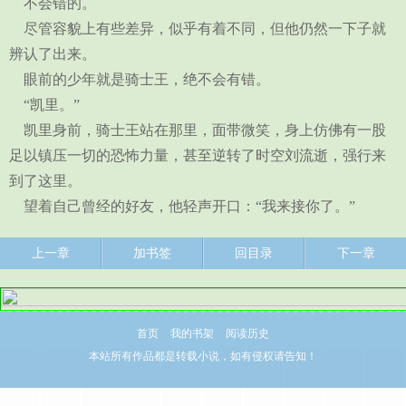
不会错的。
尽管容貌上有些差异，似乎有着不同，但他仍然一下子就
辨认了出来。
眼前的少年就是骑士王，绝不会有错。
“凯里。”
凯里身前，骑士王站在那里，面带微笑，身上仿佛有一股
足以镇压一切的恐怖力量，甚至逆转了时空刘流逝，强行来
到了这里。
望着自己曾经的好友，他轻声开口：“我来接你了。”
上一章
加书签
回目录
下一章
首页
我的书架
阅读历史
本站所有作品都是转载小说，如有侵权请告知！