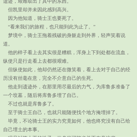
遗迹，艰难取出了其中的东西。
但凯里却并未因此感到高兴。
因为他知道，骑士王也要死了。
“看来我们的旅程，也只能到此为止了。”
梦境中，骑士王拖着残破的身躯走到外界，轻声笑着说
道。
他的样子看上去其实很是糟糕，浑身上下到处都在流血，
纵使只是行走看上去都很艰难。
但纵使如此，他却仍然还在微笑着，看上去对于自己的经
历没有丝毫在意，完全不介意自己的生死。
他走到遗迹外，在那里用尽最后的力气，为库鲁多准备了
一个坟墓，随后将库鲁多埋了自己。
不过也就是库鲁多了。
至于骑士王自己，也就只能随便找个地方掩埋掉了。
毕竟，不论骑士王的实力究竟如何，他也终究没有自己给
自己埋土的本事。